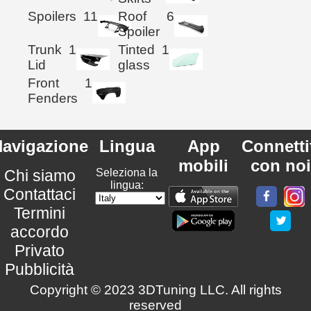
Spoilers
11
Roof
6
Spoiler
Trunk
1
Tinted
1
Lid
glass
Front
1
Fenders
avigazione
Lingua
App
Connetti
mobili
con noi
Chi siamo
Seleziona la
lingua:
Contattaci
Termini
accordo
Privato
Pubblicità
Copyright © 2023 3DTuning LLC. All rights
reserved