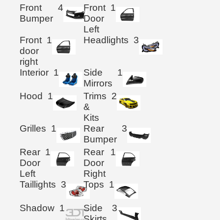
Front
4
Front
1
Bumper
Door
Left
Front
1
Headlights
3
door
right
Interior
1
Side
1
Mirrors
Hood
1
Trims
2
&
Kits
Grilles
1
Rear
3
Bumper
Rear
1
Rear
1
Door
Door
Left
Right
Taillights
3
Tops
1
Shadow
1
Side
3
Skirts