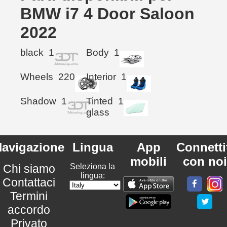
BMW i7 4 Door Saloon
2022
black
1
Body
1
Wheels
220
Interior
1
Shadow
1
Tinted
1
glass
avigazione
Lingua
App
Connetti
mobili
con noi
Chi siamo
Seleziona la
lingua:
Contattaci
Termini
accordo
Privato