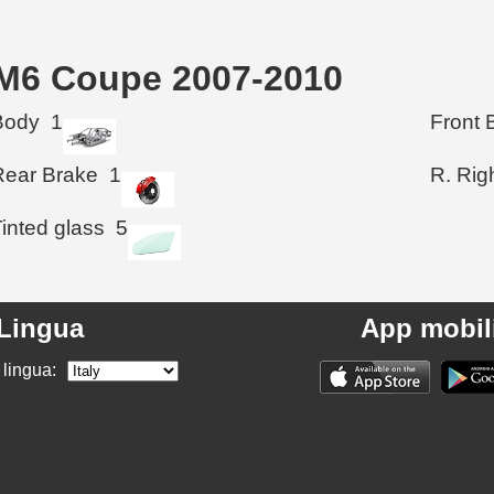
W M6 Coupe 2007-2010
Body
1
Front 
Rear Brake
1
R. Rig
inted glass
5
Lingua
App mobil
 lingua: