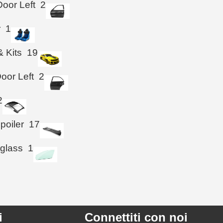
Door Left
2
r
1
& Kits
19
oor Left
2
2
poiler
17
 glass
1
i
Connettiti con noi