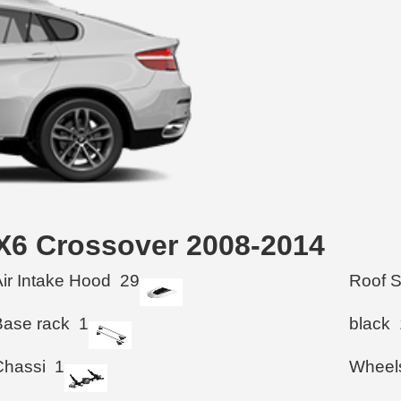
 X6 Crossover 2008-2014
Air Intake Hood
29
Roof 
Base rack
1
black
Chassi
1
Wheel