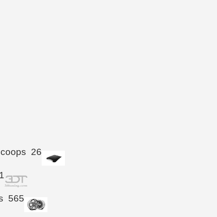
Scoops
26
1
s
565