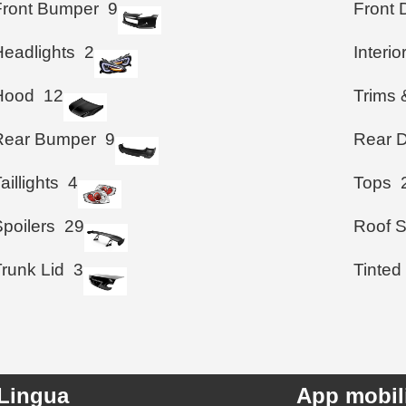
Front Bumper
9
Front 
Headlights
2
Interio
Hood
12
Trims 
Rear Bumper
9
Rear D
aillights
4
Tops
poilers
29
Roof S
Trunk Lid
3
Tinted
Lingua
App mobil