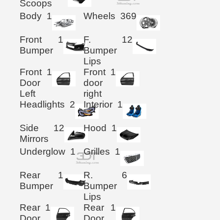
Scoops
Body
1
Wheels
369
Front
1
F.
12
Bumper
Bumper
Lips
Front
1
Front
1
Door
door
Left
right
Headlights
2
Interior
1
Side
12
Hood
1
Mirrors
Underglow
1
Grilles
1
Rear
1
R.
6
Bumper
Bumper
Lips
Rear
1
Rear
1
Door
Door