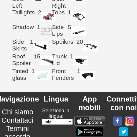
Left
Right
Taillights
2
Tops
1
Shadow
1
Side
5
Lips
Side
1
Spoilers
20
Skirts
Roof
15
Trunk
1
Spoiler
Lid
Tinted
1
Front
1
glass
Fenders
avigazione
Lingua
App
Connetti
mobili
con noi
Chi siamo
Seleziona la
lingua:
Contattaci
Termini
accordo