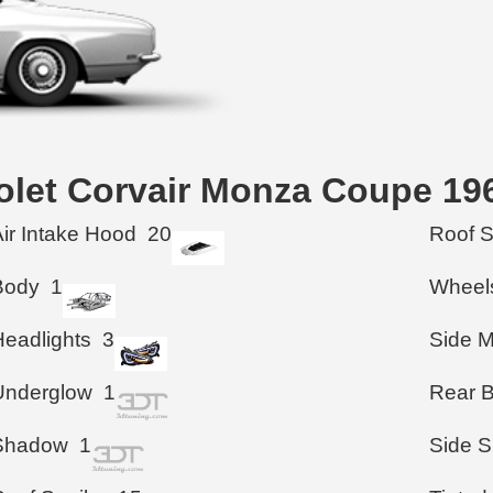
vrolet Corvair Monza Coupe 19
Air Intake Hood
20
Roof 
Body
1
Wheel
Headlights
3
Side M
Underglow
1
Rear 
Shadow
1
Side S