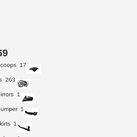
69
Scoops
17
s
263
irrors
1
Bumper
1
kirts
1