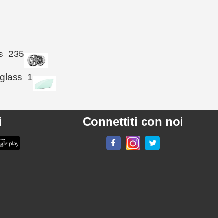
s
235
 glass
1
i
Connettiti con noi