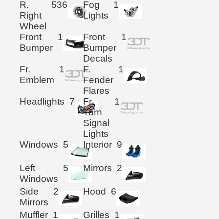
R.
536
Fog
1
Right
Lights
Wheel
Front
1
Front
1
Bumper
Bumper
Decals
Fr.
1
F.
1
Emblem
Fender
Flares
Headlights
7
Fr.
1
Turn
Signal
Lights
Windows
5
Interior
9
Left
5
Mirrors
2
Windows
Side
2
Hood
6
Mirrors
Muffler
1
Grilles
1