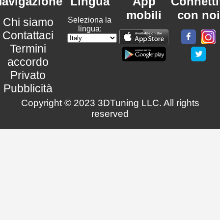
avigazione
Lingua
App
Connetti
mobili
con noi
Chi siamo
Seleziona la
lingua:
Contattaci
Termini
accordo
Privato
Pubblicità
Copyright © 2023 3DTuning LLC. All rights
reserved