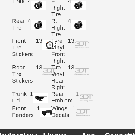
Tires
4
F.
4
Right
Tire
Rear
4
R.
4
Tire
Right
Tire
Front
13
Tyre
13
Tire
Vinyl
Stickers
Front
Right
Rear
13
Tire
13
Tire
Vinyl
Stickers
Rear
Right
Trunk
1
Rear
1
Lid
Emblem
Front
1
Wings
1
Fenders
Decals