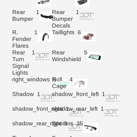
Rear
1
Rear
1
Bumper
Bumper
Decals
R.
1
Taillights
6
Fender
Flares
Rear
1
Rear
5
Turn
Windshield
Signal
Lights
right_windows
Roll
5
4
Cage
Shadow
1
shadow_front_left
1
shadow_front_right
shadow_rear_left
1
1
shadow_rear_right
Spoilers
1
35