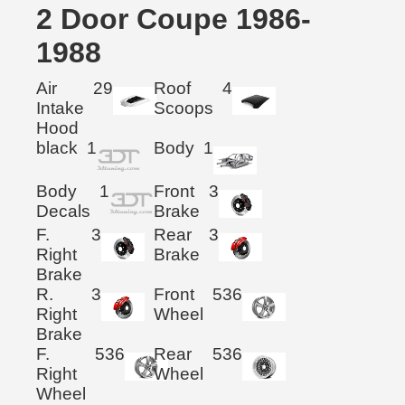
2 Door Coupe 1986-
1988
Air
29
Roof
4
Intake
Scoops
Hood
black
1
Body
1
Body
1
Front
3
Decals
Brake
F.
3
Rear
3
Right
Brake
Brake
R.
3
Front
536
Right
Wheel
Brake
F.
536
Rear
536
Right
Wheel
Wheel