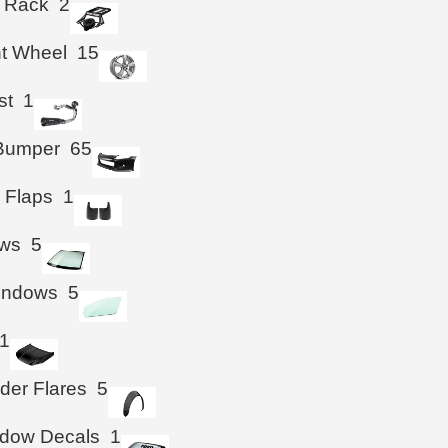
 Rack
2
ht Wheel
15
st
1
 Bumper
65
 Flaps
1
ws
5
Windows
5
1
der Flares
5
ndow Decals
1