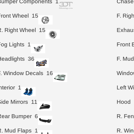
Bumper Components
1
Chase
Front Wheel
15
F. Rig
R. Right Wheel
15
Exhau
Fog Lights
1
Front
Headlights
36
F. Mud
F. Window Decals
16
Windo
nterior
1
Left 
ide Mirrors
11
Hood
Rear Bumper
6
R. Fen
R. Mud Flaps
1
R. Wi