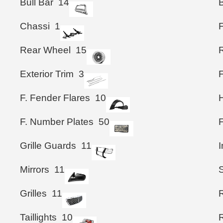
Bull Bar
14
Chassi
1
Rear Wheel
15
Exterior Trim
3
F. Fender Flares
10
F. Number Plates
50
Grille Guards
11
I
Mirrors
11
S
Grilles
11
Taillights
10