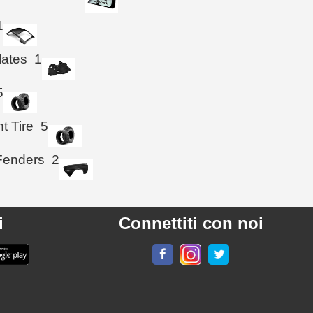
1
lates
1
5
t Tire
5
Fenders
2
i
Connettiti con noi