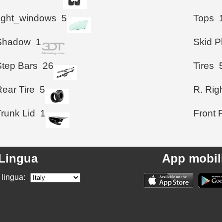
right_windows
5
Tops
Shadow
1
Skid P
Step Bars
26
Tires
ear Tire
5
R. Righ
Trunk Lid
1
Front 
Lingua
App mobil
 lingua: