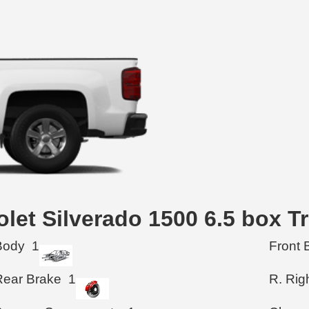
rolet Silverado 1500 6.5 box 
Body
1
Front 
Rear Brake
1
R. Rig