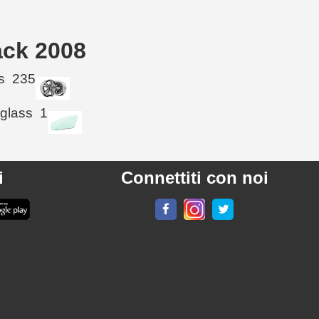
ack 2008
s
235
 glass
1
i
Connettiti con noi