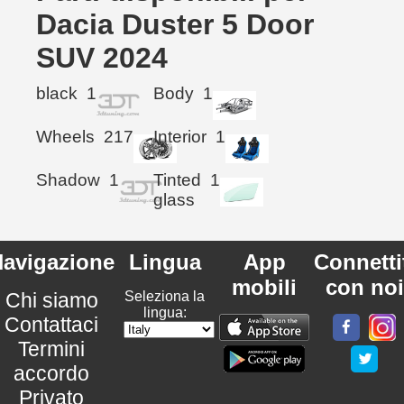
Dacia Duster 5 Door
SUV 2024
black
1
Body
1
Wheels
217
Interior
1
Shadow
1
Tinted
1
glass
avigazione
Lingua
App
Connetti
mobili
con noi
Chi siamo
Seleziona la
lingua:
Contattaci
Termini
accordo
Privato