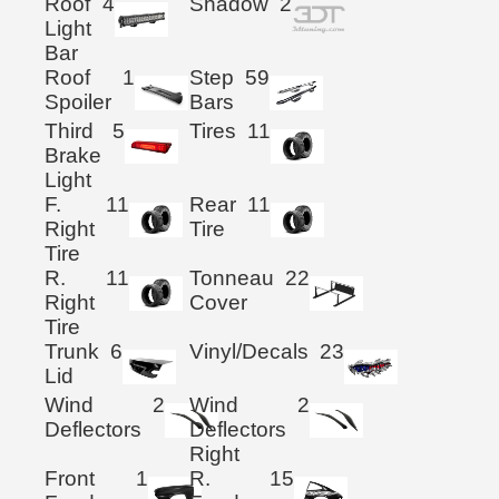
Roof
4
Shadow
2
Light
Bar
Roof
1
Step
59
Spoiler
Bars
Third
5
Tires
11
Brake
Light
F.
11
Rear
11
Right
Tire
Tire
R.
11
Tonneau
22
Right
Cover
Tire
Trunk
6
Vinyl/Decals
23
Lid
Wind
2
Wind
2
Deflectors
Deflectors
Right
Front
1
R.
15