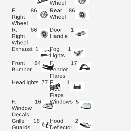
Wheel
F.
86
Rear
86
Right
Wheel
Wheel
R.
86
Door
1
Right
Handle
Wheel
Exhaust
1
Fog
1
Lights
Front
84
F.
17
Bumper
Fender
Flares
Headlights
77
F.
1
Mud
Flaps
F.
16
Windows
5
Window
Decals
Grille
18
Hood
2
Guards
Deflector