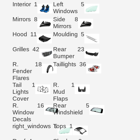
Interior
1
Left
5
Windows
Mirrors
8
Side
8
Mirrors
Hood
11
Moulding
5
Grilles
42
Rear
23
Bumper
R.
18
Taillights
36
Fender
Flares
Tail
1
R.
1
Lights
Mud
Cover
Flaps
R.
16
Rear
5
Window
Windshield
Decals
right_windows
Tops
5
1