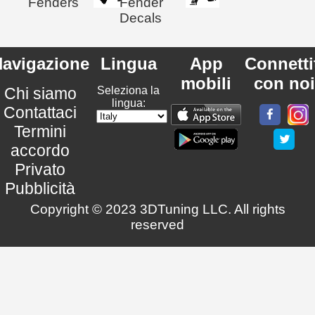
Fenders
Fender
Decals
avigazione
Lingua
App
Connetti
mobili
con noi
Chi siamo
Seleziona la
lingua:
Contattaci
Termini
accordo
Privato
Pubblicità
Copyright © 2023 3DTuning LLC. All rights
reserved