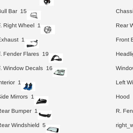
ull Bar
15
Chass
F. Right Wheel
1
Rear 
Exhaust
1
Front
. Fender Flares
19
Headli
F. Window Decals
16
Windo
nterior
1
Left 
ide Mirrors
1
Hood
Rear Bumper
1
R. Fen
Rear Windshield
5
right_