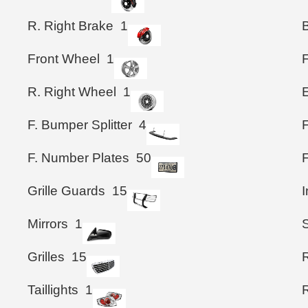
R. Right Brake
1
B
Front Wheel
1
R. Right Wheel
1
F. Bumper Splitter
4
F
F. Number Plates
50
Grille Guards
15
I
Mirrors
1
S
Grilles
15
Taillights
1