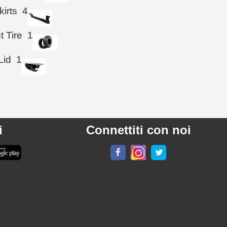
kirts
4
t Tire
1
Lid
1
i
Connettiti con noi