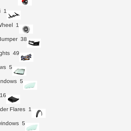
i
1
Wheel
1
 Bumper
38
ghts
49
ws
5
Windows
5
16
der Flares
1
windows
5