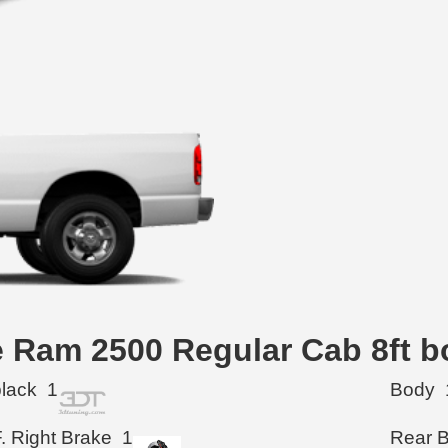
ge Ram 2500 Regular Cab 8ft b
black
1
Body
. Right Brake
1
Rear 