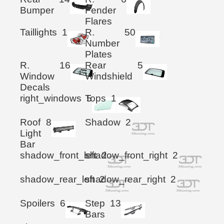
Bumper
Fender
Flares
Taillights
1
R.
50
Number
Plates
R.
16
Rear
5
Window
Windshield
Decals
right_windows
Tops
5
1
Roof
8
Shadow
2
Light
Bar
shadow_front_left
shadow_front_right
2
2
shadow_rear_left
shadow_rear_right
2
2
Spoilers
6
Step
13
Bars