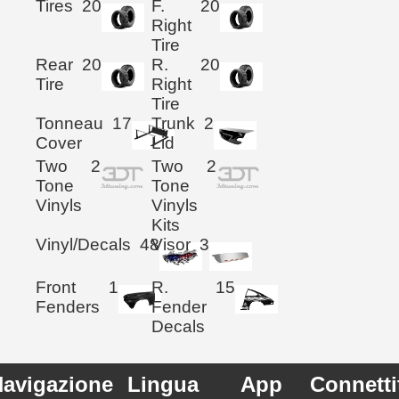
Tires
20
F.
20
Right
Tire
Rear
20
R.
20
Tire
Right
Tire
Tonneau
17
Trunk
2
Cover
Lid
Two
2
Two
2
Tone
Tone
Vinyls
Vinyls
Kits
Vinyl/Decals
48
Visor
3
Front
1
R.
15
Fenders
Fender
Decals
avigazione
Lingua
App
Connetti