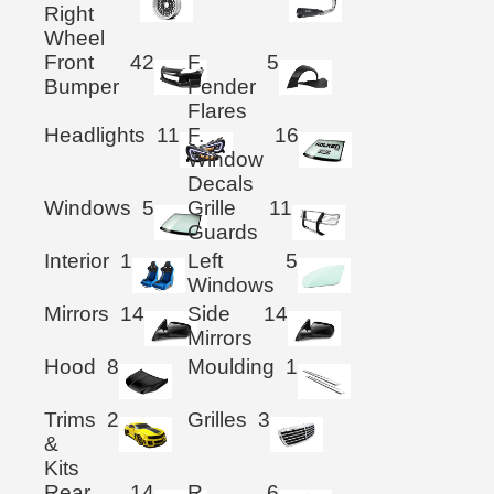
Right
Wheel
Front
42
F.
5
Bumper
Fender
Flares
Headlights
11
F.
16
Window
Decals
Windows
5
Grille
11
Guards
Interior
1
Left
5
Windows
Mirrors
14
Side
14
Mirrors
Hood
8
Moulding
1
Trims
2
Grilles
3
&
Kits
Rear
14
R.
6