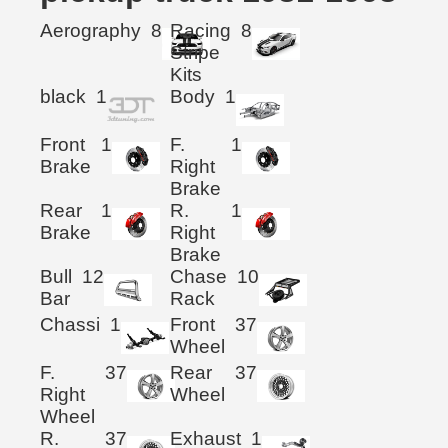
Aerography
8
Racing
8
Stripe
Kits
black
1
Body
1
Front
1
F.
1
Brake
Right
Brake
Rear
1
R.
1
Brake
Right
Brake
Bull
12
Chase
10
Bar
Rack
Chassi
1
Front
37
Wheel
F.
37
Rear
37
Right
Wheel
Wheel
R.
37
Exhaust
1