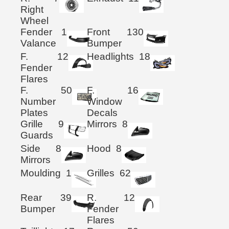
Right
Wheel
Fender
1
Front
130
Valance
Bumper
F.
12
Headlights
18
Fender
Flares
F.
50
F.
16
Number
Window
Plates
Decals
Grille
9
Mirrors
8
Guards
Side
8
Hood
8
Mirrors
Moulding
1
Grilles
62
Rear
39
R.
12
Bumper
Fender
Flares