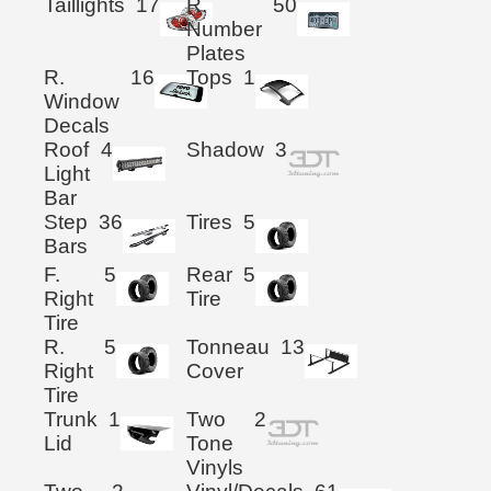
Taillights
17
R.
50
Number
Plates
R.
16
Tops
1
Window
Decals
Roof
4
Shadow
3
Light
Bar
Step
36
Tires
5
Bars
F.
5
Rear
5
Right
Tire
Tire
R.
5
Tonneau
13
Right
Cover
Tire
Trunk
1
Two
2
Lid
Tone
Vinyls