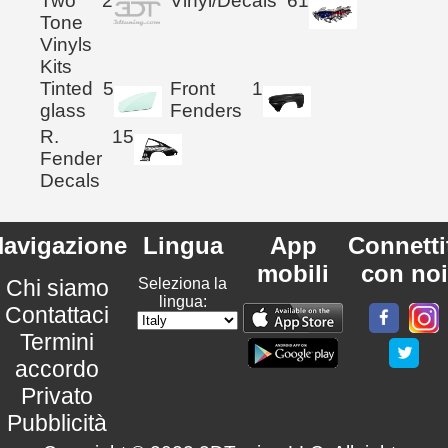
Two
2
Vinyl/Decals
61
Tone
Vinyls
Kits
Tinted
5
Front
1
glass
Fenders
R.
15
Fender
Decals
avigazione
Lingua
App
Connetti
mobili
con noi
Chi siamo
Seleziona la
lingua:
Contattaci
Termini
accordo
Privato
Pubblicità