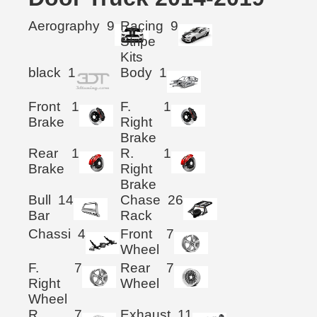
Aerography
9
Racing
9
Stripe
Kits
black
1
Body
1
Front
1
F.
1
Brake
Right
Brake
Rear
1
R.
1
Brake
Right
Brake
Bull
14
Chase
26
Bar
Rack
Chassi
4
Front
7
Wheel
F.
7
Rear
7
Right
Wheel
Wheel
R.
7
Exhaust
11