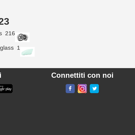
023
s
216
 glass
1
i
Connettiti con noi