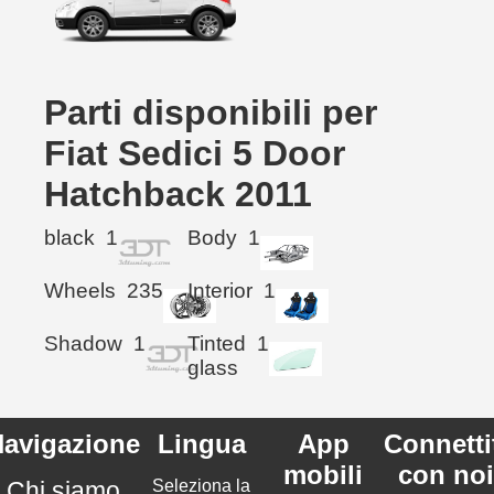
Parti disponibili per
Fiat Sedici 5 Door
Hatchback 2011
black
1
Body
1
Wheels
235
Interior
1
Shadow
1
Tinted
1
glass
avigazione
Lingua
App
Connetti
mobili
con noi
Chi siamo
Seleziona la