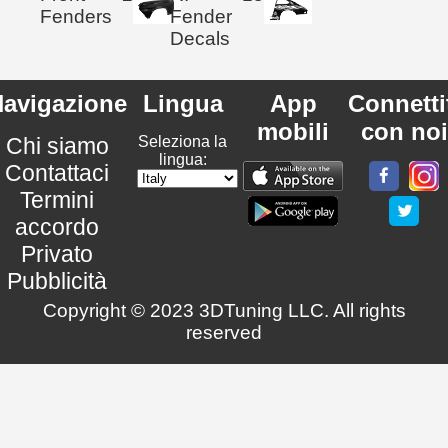
Fenders
Fender
Decals
avigazione
Lingua
App
Connetti
mobili
con noi
Chi siamo
Seleziona la
lingua:
Contattaci
Termini
accordo
Privato
Pubblicità
Copyright © 2023 3DTuning LLC. All rights
reserved