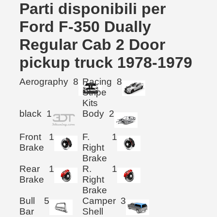
Parti disponibili per
Ford F-350 Dually
Regular Cab 2 Door
pickup truck 1978-1979
Aerography
8
Racing
8
Stripe
Kits
black
1
Body
2
Front
1
F.
1
Brake
Right
Brake
Rear
1
R.
1
Brake
Right
Brake
Bull
5
Camper
3
Bar
Shell