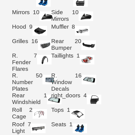
Mirrors
10
Side
10
Mirrors
Hood
9
Muffler
8
Grilles
16
Rear
20
Bumper
R.
7
Taillights
1
Fender
Flares
R.
50
R.
16
Number
Window
Plates
Decals
Rear
1
right_doors
4
Windshield
Roll
2
Tops
1
Cage
Roof
7
Seats
1
Light