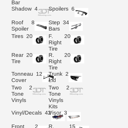
Bar
Shadow
4
Spoilers
6
Roof
8
Step
34
Spoiler
Bars
Tires
20
F.
20
Right
Tire
Rear
20
R.
20
Tire
Right
Tire
Tonneau
12
Trunk
2
Cover
Lid
Two
2
Two
2
Tone
Tone
Vinyls
Vinyls
Kits
Vinyl/Decals
42
Visor
3
Front
2
R.
15