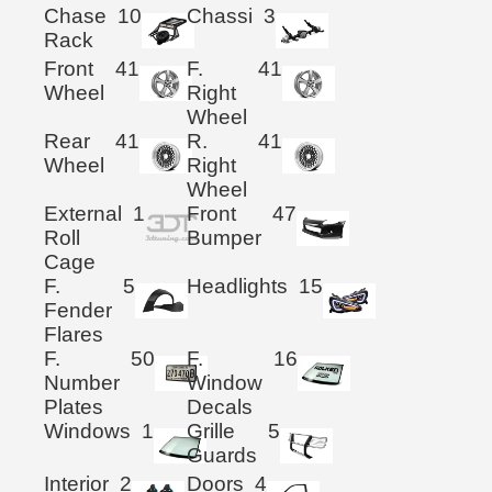
Chase
10
Chassi
3
Rack
Front
41
F.
41
Wheel
Right
Wheel
Rear
41
R.
41
Wheel
Right
Wheel
External
1
Front
47
Roll
Bumper
Cage
F.
5
Headlights
15
Fender
Flares
F.
50
F.
16
Number
Window
Plates
Decals
Windows
1
Grille
5
Guards
Interior
2
Doors
4