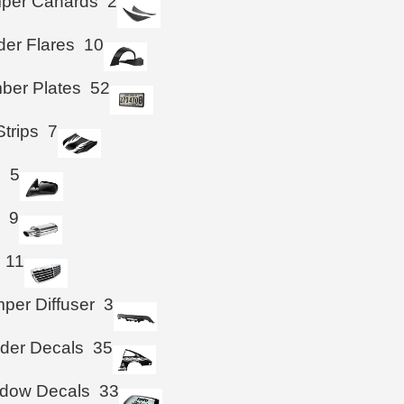
mper Canards
2
der Flares
10
ber Plates
52
trips
7
s
5
r
9
11
per Diffuser
3
der Decals
35
ndow Decals
33