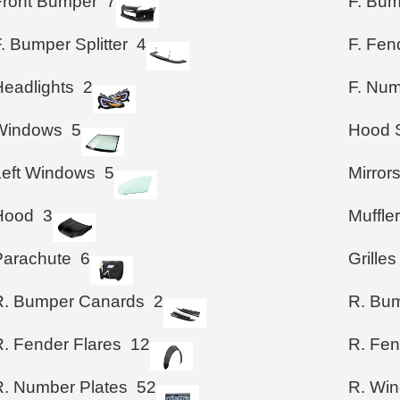
Front Bumper
7
F. Bu
. Bumper Splitter
4
F. Fen
Headlights
2
F. Num
Windows
5
Hood S
Left Windows
5
Mirror
Hood
3
Muffle
Parachute
6
Grilles
R. Bumper Canards
2
R. Bum
R. Fender Flares
12
R. Fen
R. Number Plates
52
R. Wi