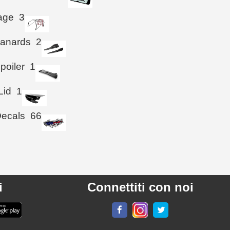
age
3
Canards
2
poiler
1
Lid
1
Decals
66
i
Connettiti con noi