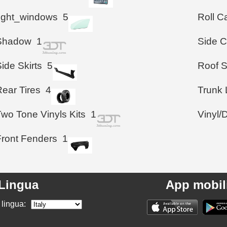
right_windows
5
Roll C
Shadow
1
Side 
ide Skirts
5
Roof S
Rear Tires
4
Trunk 
Two Tone Vinyls Kits
1
Vinyl/
Front Fenders
1
Lingua
App mobil
 lingua: