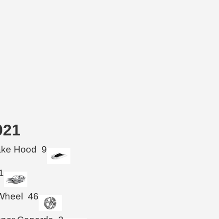
021
take Hood
9
1
Wheel
46