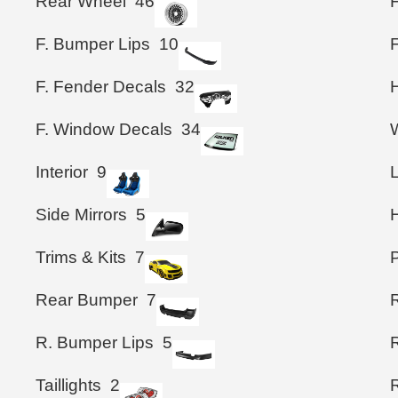
Rear Wheel
46
F. Bumper Lips
10
F
F. Fender Decals
32
F. Window Decals
34
Interior
9
Side Mirrors
5
Trims & Kits
7
Rear Bumper
7
R. Bumper Lips
5
Taillights
2