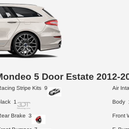
d Mondeo 5 Door Estate 2012-2
acing Stripe Kits
9
Air In
black
1
Body
Rear Brake
3
Front 