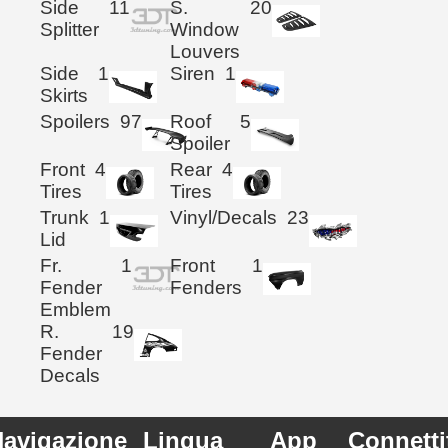
Side
11
S.
20
Splitter
Window
Louvers
Side
1
Siren
1
Skirts
Spoilers
97
Roof
5
Spoiler
Front
4
Rear
4
Tires
Tires
Trunk
1
Vinyl/Decals
23
Lid
Fr.
1
Front
1
Fender
Fenders
Emblem
R.
19
Fender
Decals
avigazione
Lingua
App
Connetti