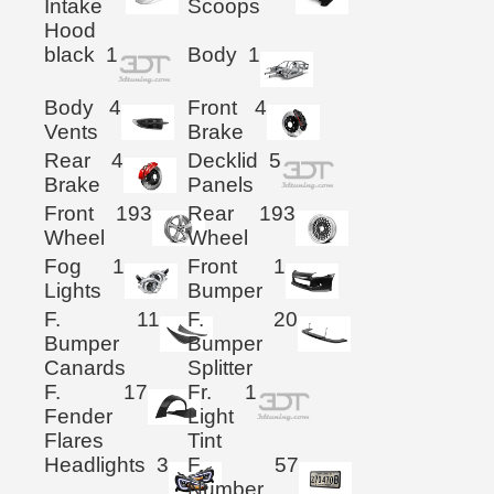
Intake
Scoops
Hood
black
1
Body
1
Body
4
Front
4
Vents
Brake
Rear
4
Decklid
5
Brake
Panels
Front
193
Rear
193
Wheel
Wheel
Fog
1
Front
1
Lights
Bumper
F.
11
F.
20
Bumper
Bumper
Canards
Splitter
F.
17
Fr.
1
Fender
Light
Flares
Tint
Headlights
3
F.
57
Number