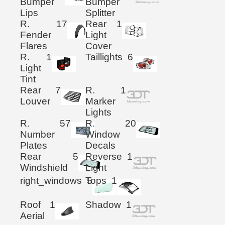
Bumper
Bumper
Lips
Splitter
R.
17
Rear
1
Fender
Light
Flares
Cover
R.
1
Taillights
6
Light
Tint
Rear
7
R.
1
Louver
Marker
Lights
R.
57
R.
20
Number
Window
Plates
Decals
Rear
5
Reverse
1
Windshield
Light
right_windows
Tops
5
1
Roof
1
Shadow
1
Aerial