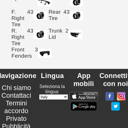
F.
43
Rear
43
Right
Tire
Tire
R.
43
Trunk
2
Right
Lid
Tire
Front
3
Fenders
avigazione
Lingua
App
Connetti
mobili
con noi
Chi siamo
Seleziona la
lingua:
Contattaci
Termini
accordo
Privato
Pubblicità