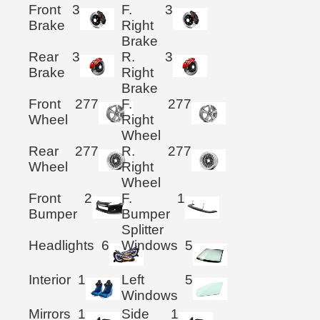
Front
3
F.
3
Brake
Right
Brake
Rear
3
R.
3
Brake
Right
Brake
Front
277
F.
277
Wheel
Right
Wheel
Rear
277
R.
277
Wheel
Right
Wheel
Front
2
F.
1
Bumper
Bumper
Splitter
Headlights
6
Windows
5
Interior
1
Left
5
Windows
Mirrors
1
Side
1