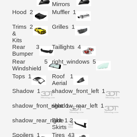
Mirrors
Hood
2
Muffler
1
Trims
2
Grilles
1
&
Kits
Rear
3
Taillights
4
Bumper
Rear
5
right_windows
5
Windshield
Tops
1
Roof
1
Aerial
Shadow
1
shadow_front_left
1
shadow_front_right
shadow_rear_left
1
1
shadow_rear_right
Side
1
2
Skirts
Spoilers
1
Tires
43