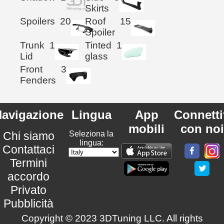
Skirts
Spoilers
20
Roof
15
Spoiler
Trunk
1
Tinted
1
Lid
glass
Front
3
Fenders
avigazione
Lingua
App
Connetti
mobili
con noi
Chi siamo
Seleziona la
lingua:
Contattaci
Termini
accordo
Privato
Pubblicità
Copyright © 2023 3DTuning LLC. All rights