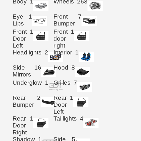
Body
1
Wheels
263
Eye
1
Front
7
Lips
Bumper
Front
1
Front
1
Door
door
Left
right
Headlights
2
Interior
1
Side
16
Hood
8
Mirrors
Underglow
1
Grilles
7
Rear
2
Rear
1
Bumper
Door
Left
Rear
1
Taillights
4
Door
Right
Shadow
1
Side
5