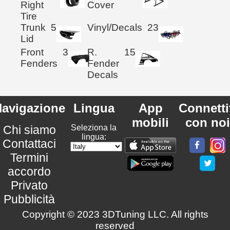
Right
Cover
Tire
Trunk
5
Vinyl/Decals
23
Lid
Front
3
R.
15
Fenders
Fender
Decals
avigazione
Lingua
App
Connetti
mobili
con noi
Chi siamo
Seleziona la
lingua:
Contattaci
Termini
accordo
Privato
Pubblicità
Copyright © 2023 3DTuning LLC. All rights
reserved