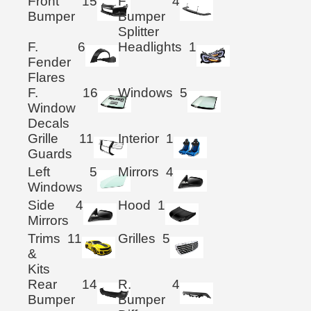
Front
15
F.
4
Bumper
Bumper
Splitter
F.
6
Headlights
1
Fender
Flares
F.
16
Windows
5
Window
Decals
Grille
11
Interior
1
Guards
Left
5
Mirrors
4
Windows
Side
4
Hood
1
Mirrors
Trims
11
Grilles
5
&
Kits
Rear
14
R.
4
Bumper
Bumper