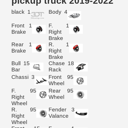
pickup truck 2019-2022
black
1
Body
4
Front
1
F.
1
Brake
Right
Brake
Rear
1
R.
1
Brake
Right
Brake
Bull
15
Chase
18
Bar
Rack
Chassi
3
Front
95
Wheel
F.
95
Rear
95
Right
Wheel
Wheel
R.
95
Fender
3
Right
Valance
Wheel