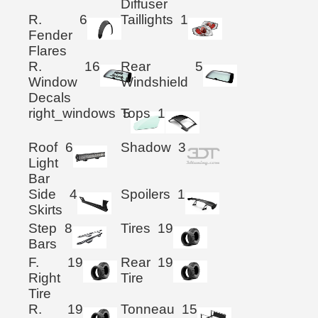
Diffuser
R.
6
Taillights
1
Fender
Flares
R.
16
Rear
5
Window
Windshield
Decals
right_windows
Tops
5
1
Roof
6
Shadow
3
Light
Bar
Side
4
Spoilers
1
Skirts
Step
8
Tires
19
Bars
F.
19
Rear
19
Right
Tire
Tire
R.
19
Tonneau
15