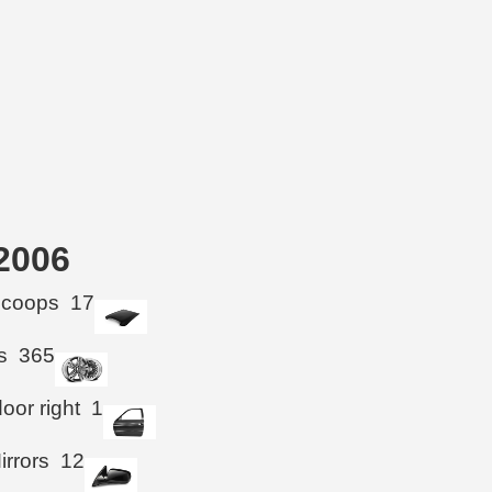
-2006
Scoops
17
s
365
oor right
1
irrors
12