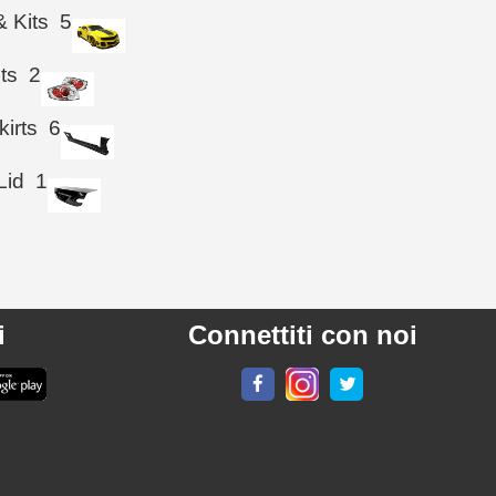
& Kits
5
hts
2
kirts
6
Lid
1
i
Connettiti con noi