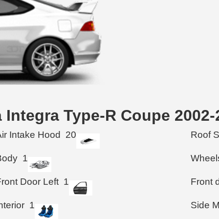
da Integra Type-R Coupe 2002
Air Intake Hood
20
Roof 
Body
1
Wheel
ront Door Left
1
Front d
nterior
1
Side M