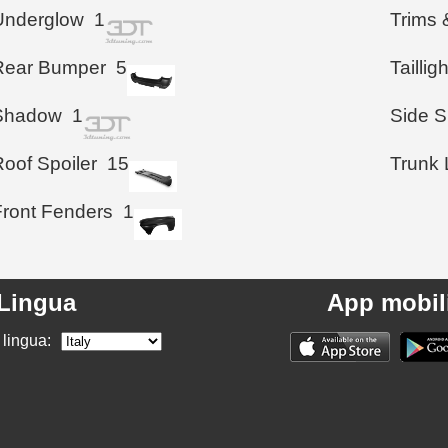
Underglow
1
Trims 
Rear Bumper
5
Taillig
Shadow
1
Side S
Roof Spoiler
15
Trunk 
Front Fenders
1
Lingua
App mobil
 lingua: