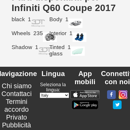
Infiniti Q60 Coupe 2017
black
1
Body
1
Wheels
235
Interior
1
Shadow
1
Tinted
1
glass
avigazione
Lingua
App
Connetti
mobili
con noi
Chi siamo
Seleziona la
lingua:
Contattaci
Termini
accordo
Privato
Pubblicità