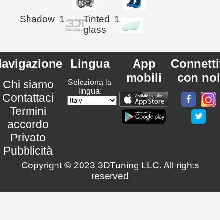
Shadow
1
Tinted
1
glass
avigazione
Lingua
App
Connetti
mobili
con noi
Chi siamo
Seleziona la
lingua:
Contattaci
Termini
accordo
Privato
Pubblicità
Copyright © 2023 3DTuning LLC. All rights
reserved