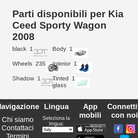
Parti disponibili per Kia
Ceed Sporty Wagon
2008
black
1
Body
1
Wheels
235
Interior
1
Shadow
1
Tinted
1
glass
avigazione
Lingua
App
Connetti
mobili
con noi
Chi siamo
Seleziona la
lingua:
Contattaci
Termini