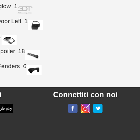
glow
1
oor Left
1
1
poiler
18
Fenders
6
i
Connettiti con noi