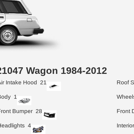
a 21047 Wagon 1984-2012
Air Intake Hood
21
Roof 
Body
1
Wheel
Front Bumper
28
Front 
Headlights
4
Interio