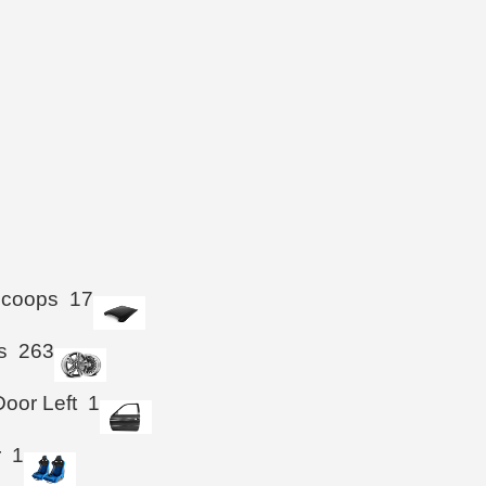
Scoops
17
s
263
Door Left
1
r
1