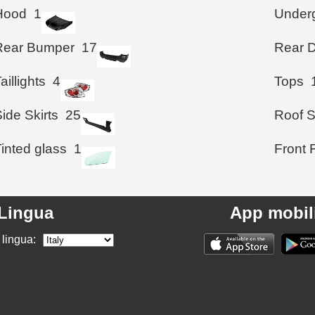
Hood
1
Under
Rear Bumper
17
Rear D
aillights
4
Tops
ide Skirts
25
Roof S
inted glass
1
Front 
Lingua
App mobil
 lingua: