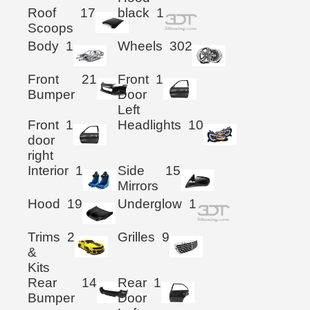
Roof
17
black
1
Scoops
Body
1
Wheels
302
Front
21
Front
1
Bumper
Door
Left
Front
1
Headlights
10
door
right
Interior
1
Side
15
Mirrors
Hood
19
Underglow
1
Trims
2
Grilles
9
&
Kits
Rear
14
Rear
1
Bumper
Door