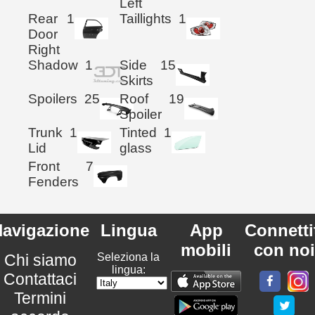
Left
Rear
1
Taillights
1
Door
Right
Shadow
1
Side
15
Skirts
Spoilers
25
Roof
19
Spoiler
Trunk
1
Tinted
1
Lid
glass
Front
7
Fenders
avigazione
Lingua
App
Connetti
mobili
con noi
Chi siamo
Seleziona la
lingua:
Contattaci
Termini