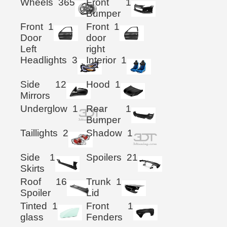
Wheels
365
Front
1
Bumper
Front
1
Front
1
Door
door
Left
right
Headlights
3
Interior
1
Side
12
Hood
1
Mirrors
Underglow
1
Rear
1
Bumper
Taillights
2
Shadow
1
Side
1
Spoilers
21
Skirts
Roof
16
Trunk
1
Spoiler
Lid
Tinted
1
Front
1
glass
Fenders