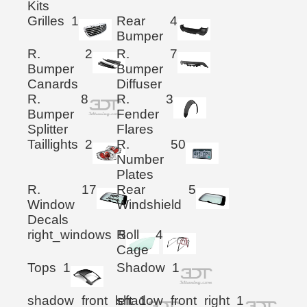
Kits
Grilles
1
Rear
4
Bumper
R.
2
R.
7
Bumper
Bumper
Canards
Diffuser
R.
8
R.
3
Bumper
Fender
Splitter
Flares
Taillights
2
R.
50
Number
Plates
R.
17
Rear
5
Window
Windshield
Decals
right_windows
Roll
5
4
Cage
Tops
1
Shadow
1
shadow_front_left
shadow_front_right
1
1