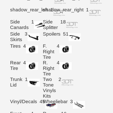
shadow_rear_left
shadow_rear_right
1
1
Side
1
Side
18
Canards
Splitter
Side
3
Spoilers
51
Skirts
Tires
4
F.
4
Right
Tire
Rear
4
R.
4
Tire
Right
Tire
Trunk
1
Two
2
Lid
Tone
Vinyls
Kits
Vinyl/Decals
45
Wheeliebar
3