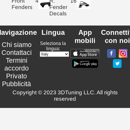
Front
4
R.
16
Fenders
Fender
Decals
avigazione
Lingua
App
Connetti
mobili
con noi
Chi siamo
Seleziona la
lingua:
Contattaci
Termini
accordo
Privato
Pubblicità
Copyright © 2023 3DTuning LLC. All rights
reserved