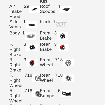
Kits
Air
29
Roof
4
Intake
Scoops
Hood
Side
1
black
1
Vents
Body
1
Front
3
Brake
F.
3
Rear
3
Right
Brake
Brake
R.
3
Front
718
Right
Wheel
Brake
F.
718
Rear
718
Right
Wheel
Wheel
R.
718
Front
5
Right
Bumper
Wheel