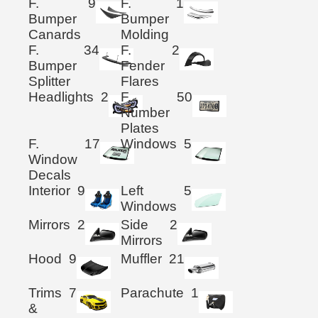
F.
9
F.
1
Bumper
Bumper
Canards
Molding
F.
34
F.
2
Bumper
Fender
Splitter
Flares
Headlights
2
F.
50
Number
Plates
F.
17
Windows
5
Window
Decals
Interior
9
Left
5
Windows
Mirrors
2
Side
2
Mirrors
Hood
9
Muffler
21
Trims
7
Parachute
1
&