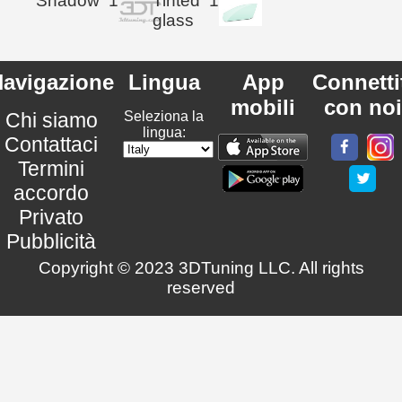
Shadow
1
Tinted
1
glass
avigazione
Lingua
App
Connetti
mobili
con noi
Chi siamo
Seleziona la
lingua:
Contattaci
Termini
accordo
Privato
Pubblicità
Copyright © 2023 3DTuning LLC. All rights
reserved