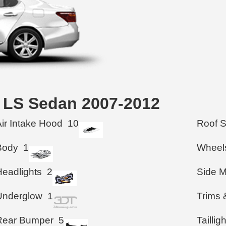
us LS Sedan 2007-2012
Air Intake Hood
10
Roof 
Body
1
Wheel
Headlights
2
Side M
Underglow
1
Trims 
Rear Bumper
5
Taillig