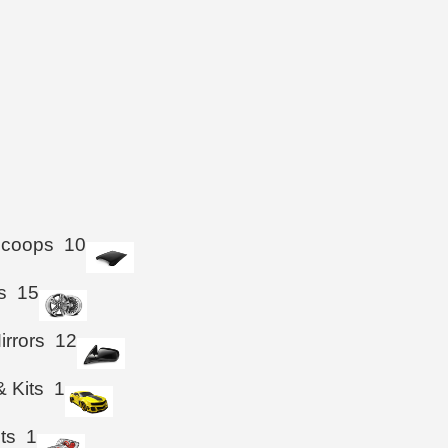
Scoops
10
s
15
irrors
12
& Kits
1
hts
1