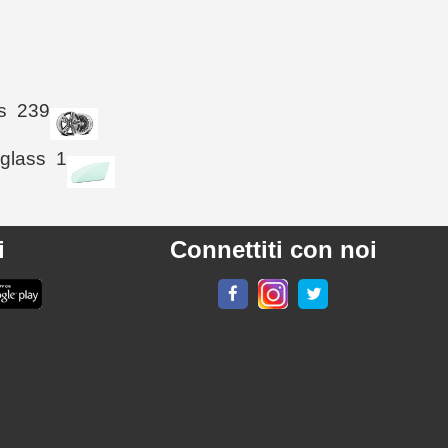
s
239
 glass
1
i
Connettiti con noi