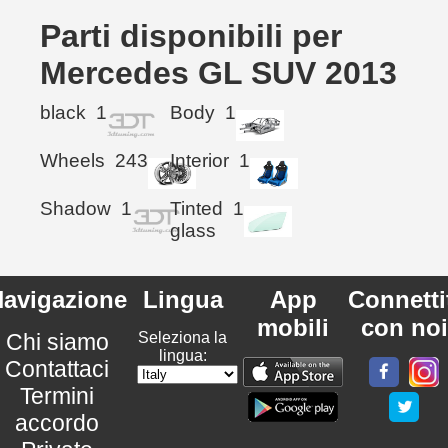
Parti disponibili per
Mercedes GL SUV 2013
black
1
Body
1
Wheels
243
Interior
1
Shadow
1
Tinted
1
glass
avigazione
Lingua
App
Connetti
mobili
con noi
Chi siamo
Seleziona la
lingua:
Contattaci
Termini
accordo