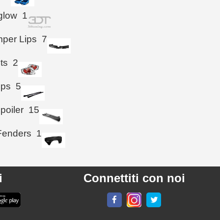
glow
1
per Lips
7
hts
2
ips
5
poiler
15
Fenders
1
i
Connettiti con noi