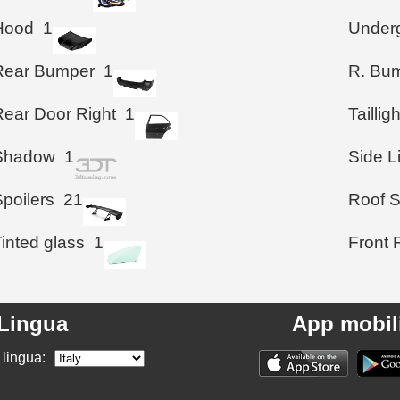
Hood
1
Under
Rear Bumper
1
R. Bum
Rear Door Right
1
Taillig
Shadow
1
Side L
poilers
21
Roof S
inted glass
1
Front 
Lingua
App mobil
 lingua: