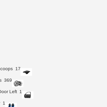
Scoops
17
s
369
Door Left
1
r
1