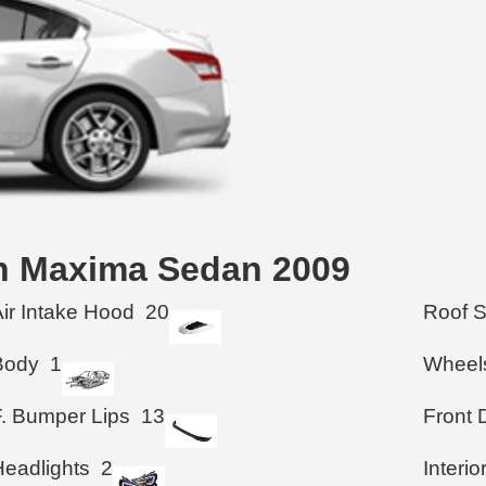
san Maxima Sedan 2009
Air Intake Hood
20
Roof 
Body
1
Wheel
F. Bumper Lips
13
Front 
Headlights
2
Interio