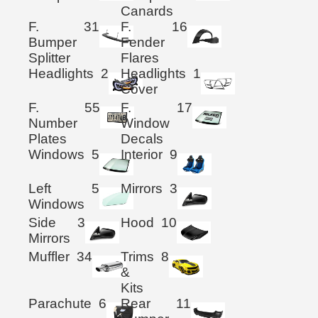
Canards
F.
31
F.
16
Bumper
Fender
Splitter
Flares
Headlights
2
Headlights
1
Cover
F.
55
F.
17
Number
Window
Plates
Decals
Windows
5
Interior
9
Left
5
Mirrors
3
Windows
Side
3
Hood
10
Mirrors
Muffler
34
Trims
8
&
Kits
Parachute
6
Rear
11