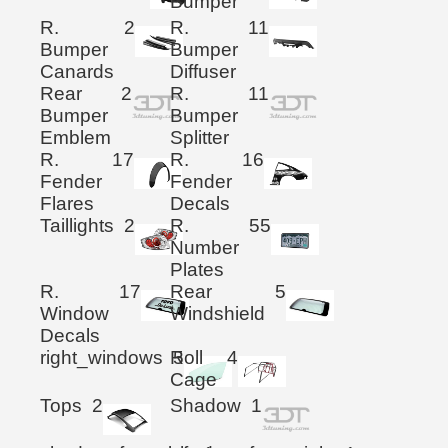
Bumper
R.
2
R.
11
Bumper
Bumper
Canards
Diffuser
Rear
2
R.
11
Bumper
Bumper
Emblem
Splitter
R.
17
R.
16
Fender
Fender
Flares
Decals
Taillights
2
R.
55
Number
Plates
R.
17
Rear
5
Window
Windshield
Decals
right_windows
Roll
5
4
Cage
Tops
2
Shadow
1