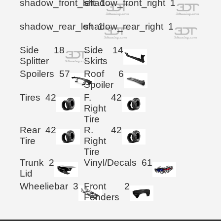
shadow_front_left
shadow_front_right
1
1
shadow_rear_left
shadow_rear_right
1
1
Side
18
Side
14
Splitter
Skirts
Spoilers
57
Roof
6
Spoiler
Tires
42
F.
42
Right
Tire
Rear
42
R.
42
Tire
Right
Tire
Trunk
2
Vinyl/Decals
61
Lid
Wheeliebar
3
Front
2
Fenders