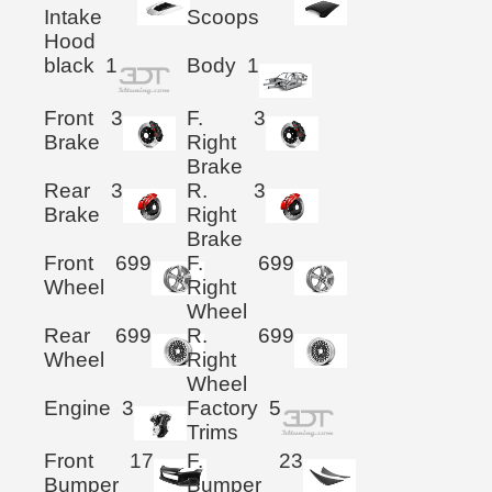
Intake
Scoops
Hood
black
1
Body
1
Front
3
F.
3
Brake
Right
Brake
Rear
3
R.
3
Brake
Right
Brake
Front
699
F.
699
Wheel
Right
Wheel
Rear
699
R.
699
Wheel
Right
Wheel
Engine
3
Factory
5
Trims
Front
17
F.
23
Bumper
Bumper