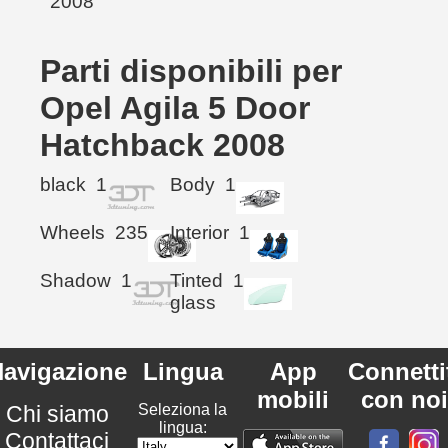
Parti disponibili per
Opel Agila 5 Door
Hatchback 2008
black
1
Body
1
Wheels
235
Interior
1
Shadow
1
Tinted
1
glass
avigazione
Lingua
App
Connetti
mobili
con noi
Chi siamo
Seleziona la
lingua:
Contattaci