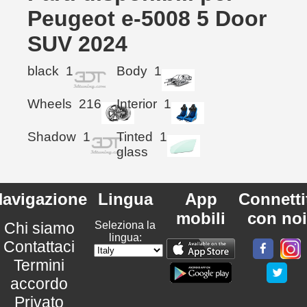
Peugeot e-5008 5 Door
SUV 2024
black
1
Body
1
Wheels
216
Interior
1
Shadow
1
Tinted
1
glass
avigazione
Lingua
App
Connetti
mobili
con noi
Chi siamo
Seleziona la
lingua:
Contattaci
Termini
accordo
Privato