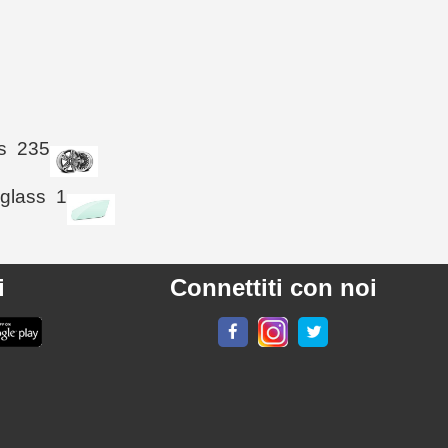
s
235
 glass
1
i
Connettiti con noi