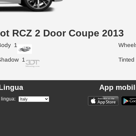
geot RCZ 2 Door Coupe 2013
Body
1
Wheel
Shadow
1
Tinted
Lingua
App mobil
 lingua: