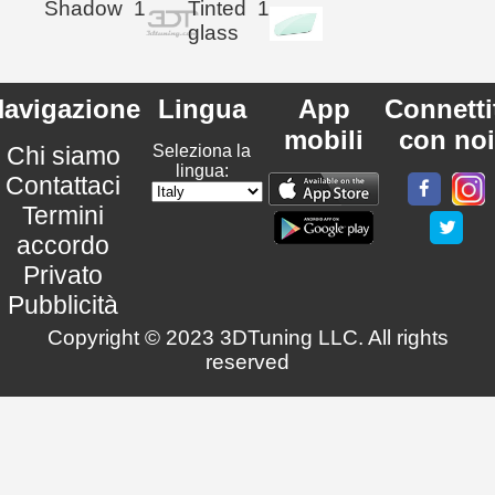
Shadow
1
Tinted
1
glass
avigazione
Lingua
App
Connetti
mobili
con noi
Chi siamo
Seleziona la
lingua:
Contattaci
Termini
accordo
Privato
Pubblicità
Copyright © 2023 3DTuning LLC. All rights
reserved