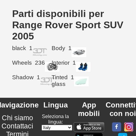
Parti disponibili per
Range Rover Sport SUV
2005
black
1
Body
1
Wheels
236
Interior
1
Shadow
1
Tinted
1
glass
avigazione
Lingua
App
Connetti
mobili
con noi
Chi siamo
Seleziona la
lingua:
Contattaci
Termini