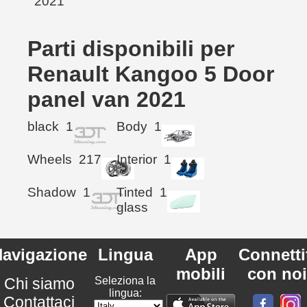
Parti disponibili per
Renault Kangoo 5 Door
panel van 2021
black
1
Body
1
Wheels
217
Interior
1
Shadow
1
Tinted
1
glass
avigazione
Lingua
App
Connetti
mobili
con noi
Chi siamo
Seleziona la
lingua:
Contattaci