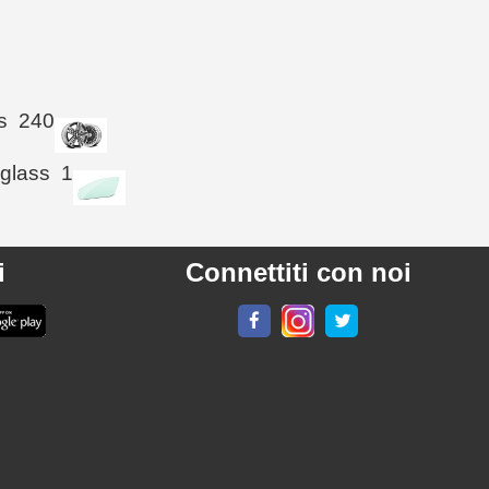
s
240
 glass
1
i
Connettiti con noi