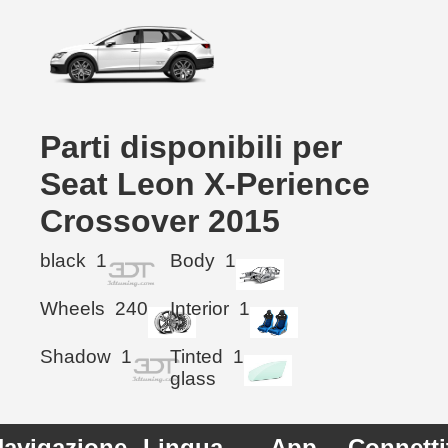
Parti disponibili per
Seat Leon X-Perience
Crossover 2015
black
1
Body
1
Wheels
240
Interior
1
Shadow
1
Tinted
1
glass
avigazione
Lingua
App
Connetti