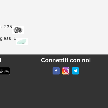
s
235
 glass
1
i
Connettiti con noi