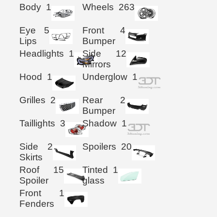
Body
1
Wheels
263
Eye
5
Front
4
Lips
Bumper
Headlights
1
Side
12
Mirrors
Hood
1
Underglow
1
Grilles
2
Rear
2
Bumper
Taillights
3
Shadow
1
Side
2
Spoilers
20
Skirts
Roof
15
Tinted
1
Spoiler
glass
Front
1
Fenders