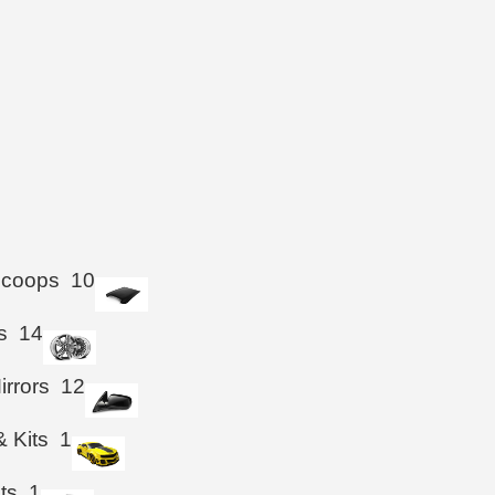
Scoops
10
s
14
irrors
12
& Kits
1
hts
1