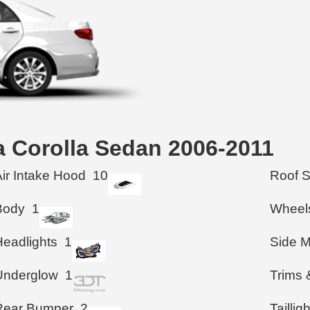
ta Corolla Sedan 2006-2011
Air Intake Hood
10
Roof 
Body
1
Wheel
Headlights
1
Side M
Underglow
1
Trims 
Rear Bumper
2
Taillig