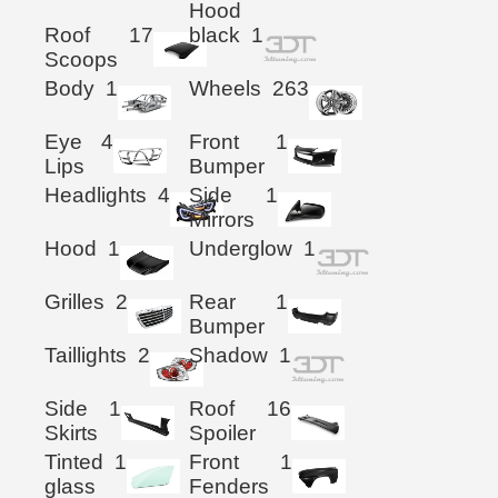
Hood
Roof
17
black
1
Scoops
Body
1
Wheels
263
Eye
4
Front
1
Lips
Bumper
Headlights
4
Side
1
Mirrors
Hood
1
Underglow
1
Grilles
2
Rear
1
Bumper
Taillights
2
Shadow
1
Side
1
Roof
16
Skirts
Spoiler
Tinted
1
Front
1
glass
Fenders