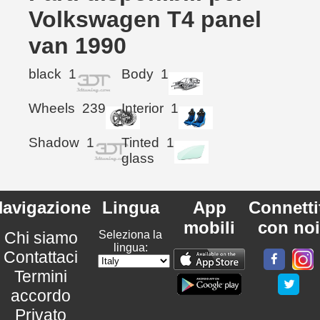
Volkswagen T4 panel
van 1990
black
1
Body
1
Wheels
239
Interior
1
Shadow
1
Tinted
1
glass
avigazione
Lingua
App
Connetti
mobili
con noi
Chi siamo
Seleziona la
lingua:
Contattaci
Termini
accordo
Privato